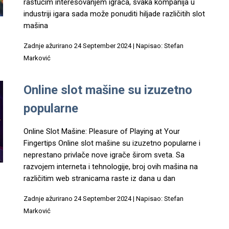
rastućim interesovanjem igrača, svaka kompanija u
industriji igara sada može ponuditi hiljade različitih slot
mašina
Zadnje ažurirano 24 September 2024 | Napisao: Stefan
Marković
Online slot mašine su izuzetno
popularne
Online Slot Mašine: Pleasure of Playing at Your
Fingertips Online slot mašine su izuzetno popularne i
neprestano privlače nove igrače širom sveta. Sa
razvojem interneta i tehnologije, broj ovih mašina na
različitim web stranicama raste iz dana u dan
Zadnje ažurirano 24 September 2024 | Napisao: Stefan
Marković