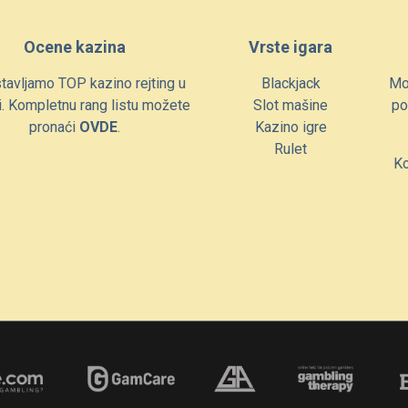
Ocene kazina
Vrste igara
tavljamo TOP kazino rejting u
Blackjack
Mo
i. Kompletnu rang listu možete
Slot mašine
po
pronaći
OVDE
.
Kazino igre
Rulet
Ko