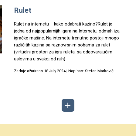
Rulet
Rulet na internetu – kako odabrati kazino?Rulet je
jedna od najpopularnijih igara na Internetu, odmah iza
igračke mašine. Na internetu trenutno postoji mnogo
različitih kazina sa raznovrsnim sobama za rulet
(virtuelni prostori za igru ruleta, sa odgovarajućim
uslovima u svakoj od njih)
Zadnje ažurirano 18 July 2024 | Napisao: Stefan Marković