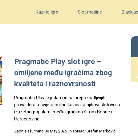
Kazino igre
Slot mašine
Blackja
Pragmatic Play slot igre –
omiljene među igračima zbog
kvaliteta i raznovrsnosti
Pragmatic Play je jedan od najprepoznatljivijih
provajdera u svijetu online kazina, a njihovi slotovi su
izuzetno popularni među igračima širom Bosne i
Hercegovine
Zadnje ažurirano 08 May 2025 | Napisao: Stefan Marković